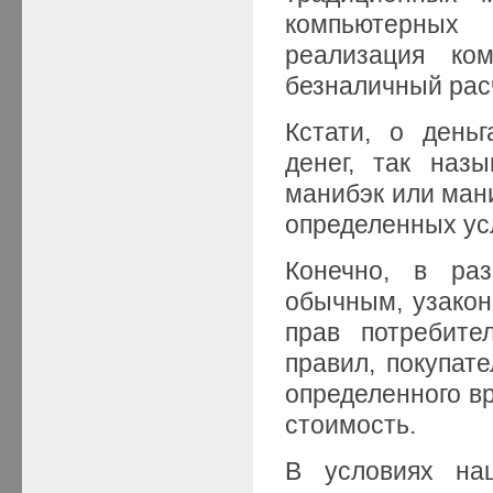
компьютерных 
реализация ко
безналичный рас
Кстати, о день
денег, так наз
манибэк или ман
определенных усл
Конечно, в раз
обычным, узако
прав потребите
правил, покупат
определенного вр
стоимость.
В условиях на