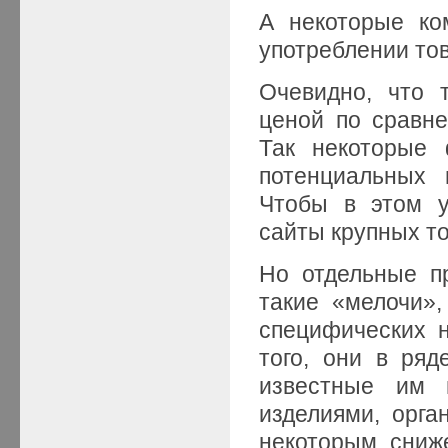
А некоторые ко
употреблении тов
Очевидно, что 
ценой по сравн
Так некоторые 
потенциальных 
Чтобы в этом у
сайты крупных тор
Но отдельные п
такие «мелочи»
специфических н
того, они в ря
известные им 
изделиями, орг
некоторым сниж