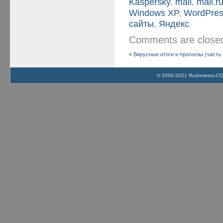
Kaspersky
,
mail
,
mail.r
Windows XP
,
WordPre
сайты
,
Яндекс
Comments are clos
«
Вирусные итоги и прогнозы (часть 
© 2000-2021 Rudometov.COM 