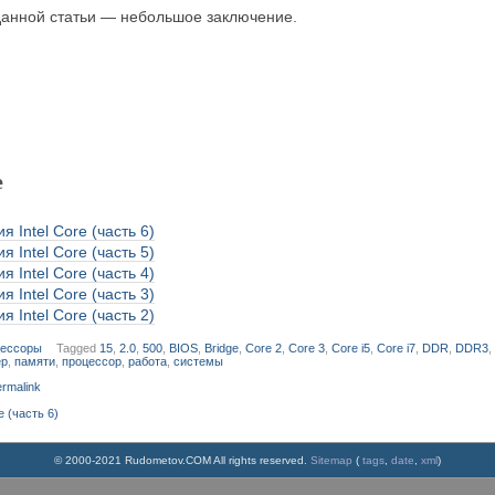
анной статьи — небольшое заключение.
е
я Intel Core (часть 6)
я Intel Core (часть 5)
я Intel Core (часть 4)
я Intel Core (часть 3)
я Intel Core (часть 2)
ессоры
Tagged
15
,
2.0
,
500
,
BIOS
,
Bridge
,
Core 2
,
Core 3
,
Core i5
,
Core i7
,
DDR
,
DDR3
ер
,
памяти
,
процессор
,
работа
,
системы
rmalink
e (часть 6)
© 2000-2021 Rudometov.COM All rights reserved.
Sitemap
(
tags
,
date
,
xml
)