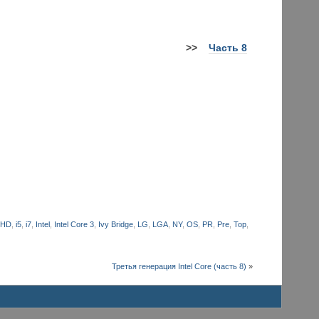
>>
Часть 8
,
HD
,
i5
,
i7
,
Intel
,
Intel Core 3
,
Ivy Bridge
,
LG
,
LGA
,
NY
,
OS
,
PR
,
Pre
,
Top
,
Третья генерация Intel Core (часть 8)
»