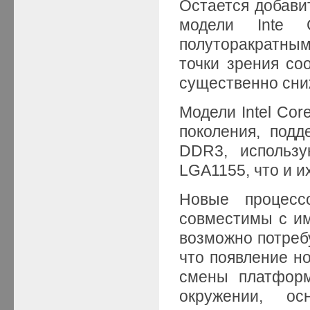
Остается добави
модели Inte C
полуторакратным
точки зрения со
существенно сниж
Модели Intel Core
поколения, под
DDR3, использ
LGA1155, что и и
Новые процесс
совместимы с им
возможно потребу
что появление н
смены платформ
окружении, о