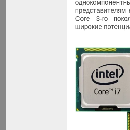
однокомпонент
представителям к
Core 3-го поко
широкие потенци