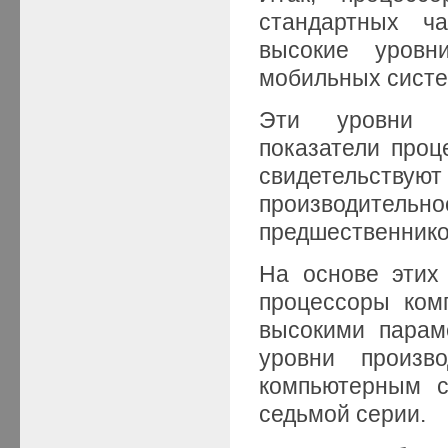
стандартных ч
высокие уровн
мобильных систе
Эти уровни с
показатели проце
свидетельств
производите
предшественник
На основе этих
процессоры комп
высокими парам
уровни произв
компьютерным с
седьмой серии.