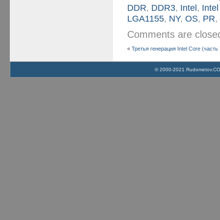
DDR
,
DDR3
,
Intel
,
Inte
LGA1155
,
NY
,
OS
,
PR
Comments are clos
«
Третья генерация Intel Core (часть 
© 2000-2021 Rudometov.COM 