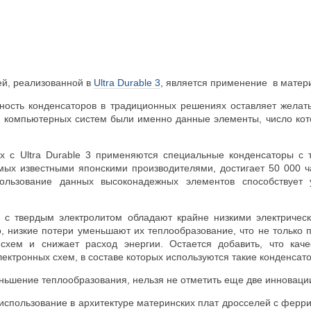
й, реализованной в
Ultra Durable 3
, является применение в матер
жность конденсаторов в традиционных решениях оставляет желать
 компьютерных систем были именно данные элементы, число кот
х с Ultra Durable 3 применяются специальные конденсаторы с 
мых известными японскими производителями, достигает 50 000 ч
ользование данных высоконадежных элементов способствует 
 с твердым электролитом обладают крайне низкими электрическ
о, низкие потери уменьшают их теплообразование, что не только 
схем и снижает расход энергии. Остается добавить, что кач
ектронных схем, в составе которых используются такие конденсат
ньшение теплообразования, нельзя не отметить еще две инновации,
 использование в архитектуре материнских плат дросселей с фер