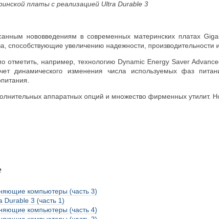
нской платы с реализацией Ultra Durable 3
санным нововведениям в современных материнских платах Giga
а, способствующие увеличению надежности, производительности 
о отметить, например, технологию Dynamic Energy Saver Advance
счет динамического изменения числа используемых фаз питан
опитания.
олнительных аппаратных опций и множество фирменных утилит. Но 
е
няющие компьютеры (часть 3)
a Durable 3 (часть 1)
няющие компьютеры (часть 4)
няющие компьютеры (часть 2)