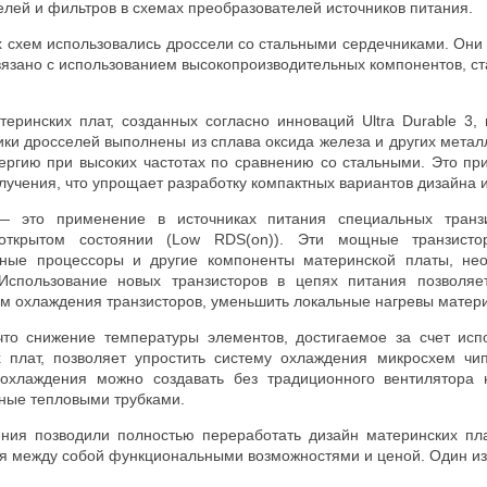
елей и фильтров в схемах преобразователей источников питания.
их схем использовались дроссели со стальными сердечниками. Он
связано с использованием высокопроизводительных компонентов, с
еринских плат, созданных согласно инноваций Ultra Durable 3,
ки дросселей выполнены из сплава оксида железа и других метал
ергию при высоких частотах по сравнению со стальными. Это п
лучения, что упрощает разработку компактных вариантов дизайна 
— это применение в источниках питания специальных тра
открытом состоянии (Low RDS(on)). Эти мощные транзист
ьные процессоры и другие компоненты материнской платы, не
Использование новых транзисторов в цепях питания позволяе
ам охлаждения транзисторов, уменьшить локальные нагревы матер
 что снижение температуры элементов, достигаемое за счет ис
х плат, позволяет упростить систему охлаждения микросхем чи
 охлаждения можно создавать без традиционного вентилятора 
ные тепловыми трубками.
ения позводили полностью переработать дизайн материнских пл
я между собой функциональными возможностями и ценой. Один из 