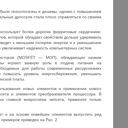
и были технологичны и дешевы, однако с повышением
тальные дроссели стали плохо справляться со своими
 использует более дорогие ферритовые сердечники.
лов, который обладает свойством дольше удерживать
риводит к меньшим потерям энергии и к уменьшению
и увеличивает надежность компьютерных систем.
нзисторов (MOSFET — МОП), обладающих низким
оры играют важную роль в подаче питания на
обходимые для работы современных ресурсоемких
т повысить уровень энергосбережения, уменьшить
инской платы.
пользования новых элементов и применения нового
псета и элементов преобразователя процессора. В
на главной микросхеме чипсета, применяя только
ат и на основе новейших элементов выпустить ряд
примеров приведен на Рис. 2.