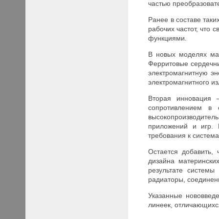
частью преобразоват
Ранее в составе так
рабочих частот, что 
функциями.
В новых моделях мат
Ферритовые сердечни
электромагнитную эн
электромагнитного из
Вторая инновация 
сопротивлением в 
высокопроизводител
приложений и игр. 
требования к систем
Остается добавить,
дизайна матерински
результате системы
радиаторы, соединен
Указанные нововвед
линеек, отличающихс