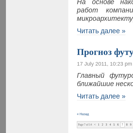
На основе нак
работ компани
микроархитекту
Читать далее »
Прогноз фут
17 July 2011, 10:23 pm
Главный футуро
ближайшие неск
Читать далее »
« Назад
Page 7 of 14
<
1
2
3
4
5
6
7
8
9