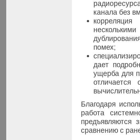
радиоресурса
канала без в
корреляция
нескольки
дублировани
помех;
специализиро
дает подроб
ущерба для п
отличается 
вычислительн
Благодаря испол
работа системн
предъявляются 
сравнению с ран