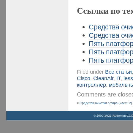
Ссылки по те
Средства очи
Средства очи
Пять платформ
Пять платформ
Пять платформ
Filed under
Все статьи
Cisco
,
CleanAir
,
IT
,
les
контроллер
,
мобильн
Comments are clos
«
Средства очистки эфира (часть 2)
© 2000-2021 Rudometov.COM 