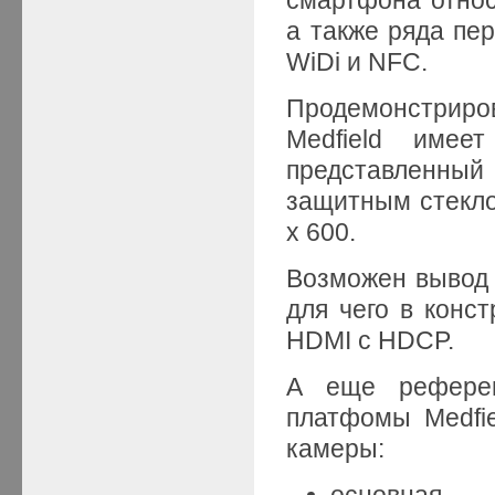
а также ряда пер
WiDi и NFC.
Продемонстрир
Medfield имее
представленный
защитным стекло
х 600.
Возможен вывод 
для чего в конс
HDMI с HDCP.
А еще референ
платфомы Medfi
камеры:
основная 