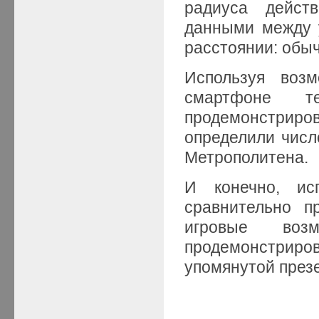
радиуса дейст
данными между 
расстоянии: обыч
Используя воз
смартфоне те
продемонстри
определили числ
Метрополитена.
И конечно, ис
сравнительно п
игровые во
продемонстрир
упомянутой през