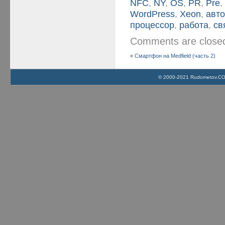
NFC
,
NY
,
OS
,
PR
,
Pre
WordPress
,
Xeon
,
авт
процессор
,
работа
,
св
Comments are clos
«
Смартфон на Medfield (часть 2)
© 2000-2021 Rudometov.COM 