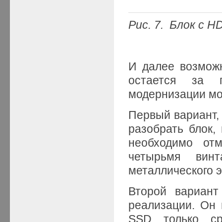
Рис.
7.
Блок с H
И далее возмож
остается за п
модернизации моб
Первый вариант,
разобрать блок,
необходимо от
четырьмя вин
металлического э
Второй вариант
реализации. Он 
SSD только ср