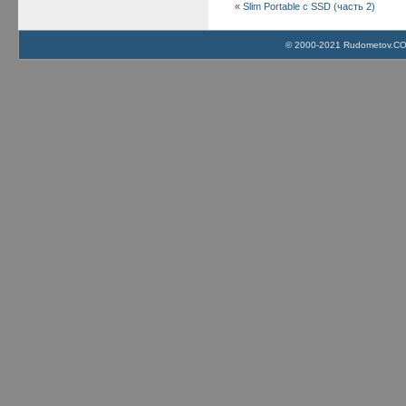
«
Slim Portable с SSD (часть 2)
© 2000-2021 Rudometov.COM 