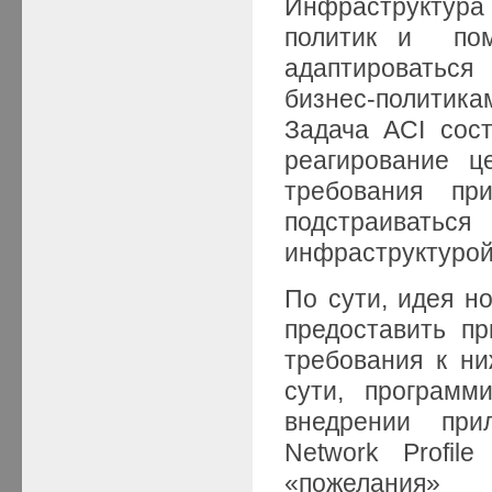
Инфраструктура
политик и пом
адаптироваться
бизнес-политика
Задача ACI сос
реагирование ц
требования пр
подстраиват
инфраструктурой
По сути, идея н
предоставить п
требования к н
сути, программ
внедрении прил
Network Profil
«пожелания» 