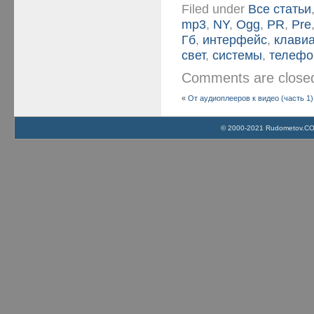
Filed under
Все статьи
mp3
,
NY
,
Ogg
,
PR
,
Pre
Гб
,
интерфейс
,
клави
свет
,
системы
,
телефо
Comments are clos
«
От аудиоплееров к видео (часть 1)
© 2000-2021 Rudometov.COM 