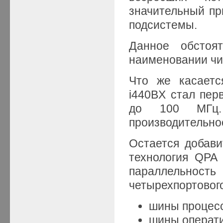
значительный пр
подсистемы.
Данное обстоя
наименовании чип
Что же касаетс
i440BX стал пер
до 100 МГц.
производительно
Остается добави
технология QPA 
параллельность
четырехпортовог
шины процес
шины операти