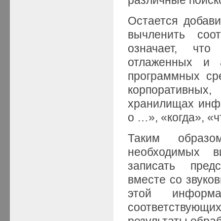
Остается добави
вычленить соо
означает, что
отлаженных и 
программных сре
корпоративных
хранилищах инф
о …», «когда», «чт
Таким образо
необходимых в
записать пред
вместе со звуко
этой информ
соответствующ
результаты обраб