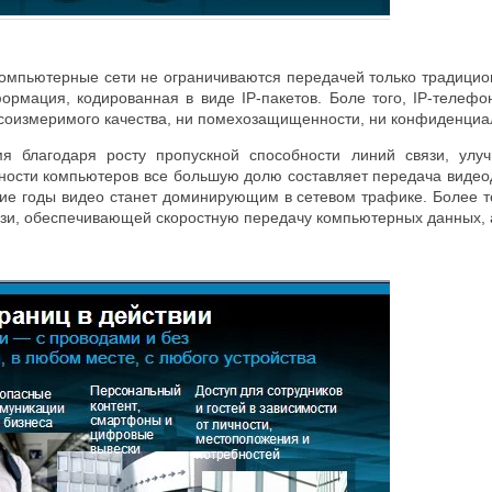
омпьютерные сети не ограничиваются передачей только традици
ормация, кодированная в виде IP-пакетов. Боле того, IP-теле
оизмеримого качества, ни помехозащищенности, ни конфиденциа
я благодаря росту пропускной способности линий связи, улу
ости компьютеров все большую долю составляет передача видео
шие годы видео станет доминирующим в сетевом трафике. Более т
язи, обеспечивающей скоростную передачу компьютерных данных, а