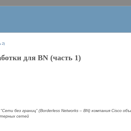
ь 2)
ботки для BN (часть 1)
“Сети без границ” (Borderless Networks – BN) компания
Cisco об
ютерных сетей