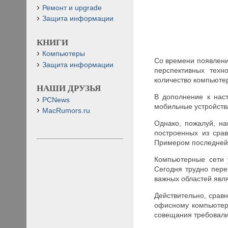
Ремонт и upgrade
Защита информации
КНИГИ
Компьютеры
Со времени появлени
Защита информации
перспективных техн
количество компьютер
НАШИ ДРУЗЬЯ
В дополнение к нас
PCNews
мобильные устройств
MacRumors.ru
Однако, пожалуй, н
построенных из срав
Примером последней я
Компьютерные сети у
Сегодня трудно пере
важных областей явл
Действительно, срав
офисному компьютеру
совещания требовали