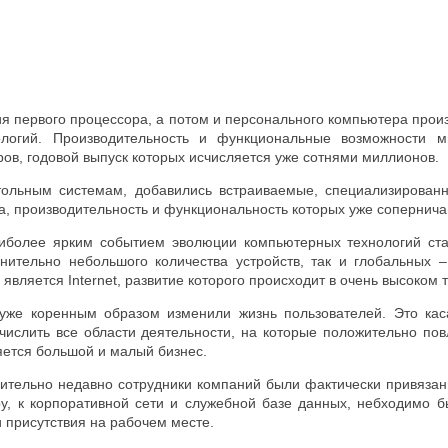
я первого процессора, а потом и персонального компьютера прои
ологий. Производительность и функциональные возможности м
ов, годовой выпуск которых исчисляется уже сотнями миллионов.
тольным системам, добавились встраиваемые, специализирован
а, производительность и функциональность которых уже сопернич
аиболее ярким событием эволюции компьютерных технологий ста
нительно небольшого количества устройств, так и глобальных 
вляется Internet, развитие которого происходит в очень высоком 
же коренным образом изменили жизнь пользователей. Это касае
числить все области деятельности, на которые положительно пов
яется большой и малый бизнес.
нительно недавно сотрудники компаний были фактически привязан
, к корпоративной сети и служебной базе данных, небходимо б
 присутствия на рабочем месте.