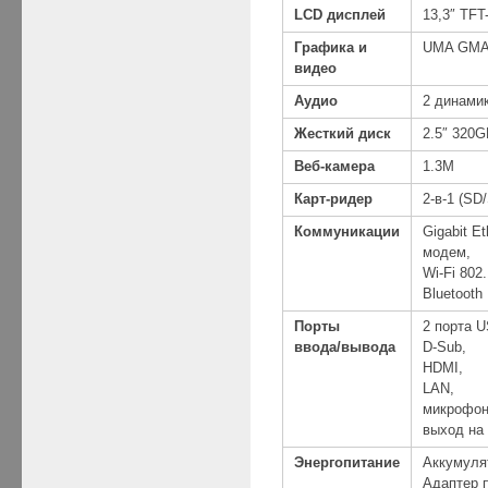
LCD дисплей
13,3″ TFT
Графика и
UMA GMA
видео
Аудио
2 динами
Жесткий диск
2.5″ 320
Веб-камера
1.3M
Карт-ридер
2-в-1 (S
Коммуникации
Gigabit E
модем,
Wi-Fi 802.
Bluetooth
Порты
2 порта U
ввода/вывода
D-Sub,
HDMI,
LAN,
микрофон
выход на
Энергопитание
Аккумуля
Адаптер п