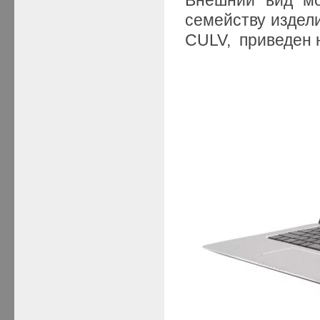
семейству издел
CULV, приведен н