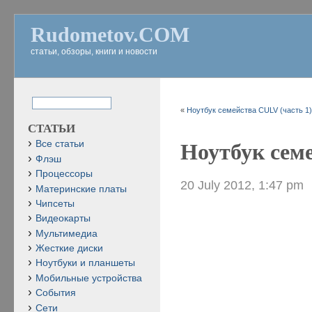
Rudometov.COM
статьи, обзоры, книги и новости
«
Ноутбук семейства CULV (часть 1
СТАТЬИ
Все статьи
Ноутбук семе
Флэш
Процессоры
20 July 2012, 1:47 pm
Материнские платы
Чипсеты
Видеокарты
Мультимедиа
Жесткие диски
Ноутбуки и планшеты
Мобильные устройства
События
Сети