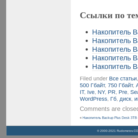
Ссылки по те
Накопитель B
Накопитель B
Накопитель Ba
Накопитель B
Накопитель B
Filed under
Все статьи
500 Гбайт
,
750 Гбайт
,
IT
,
Ive
,
NY
,
PR
,
Pre
,
Se
WordPress
,
Гб
,
диск
,
и
Comments are clos
«
Накопитель Backup Plus Desk 3TB 
© 2000-2021 Rudometov.COM 