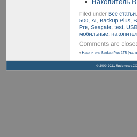
Накопитель B
Filed under
Все статьи
500
,
AI
,
Backup Plus
,
B
Pre
,
Seagate
,
test
,
US
мобильные
,
накопите
Comments are clos
«
Накопитель Backup Plus 1TB (часть
© 2000-2021 Rudometov.COM 