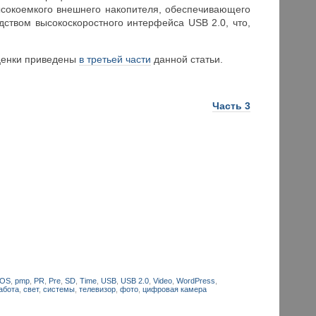
высокоемкого внешнего накопителя, обеспечивающего
ством высокоскоростного интерфейса USB 2.0, что,
оценки приведены
в третьей части
данной статьи.
Часть 3
OS
,
pmp
,
PR
,
Pre
,
SD
,
Time
,
USB
,
USB 2.0
,
Video
,
WordPress
,
абота
,
свет
,
системы
,
телевизор
,
фото
,
цифровая камера