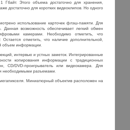
1 Гбайт. Этого объема достаточно для хранения,
аже достаточно для коротких видеоклипов. Но одного
отрено использование карточек флэш-памяти. Для
а. Данная возможность обеспечивает легкий обмен
ифровыми камерами. Необходимо отметить, что
 Остается отметить, что наличие дополнительной,
ой объем информации.
екций, интервью и устных заметок. Интегрированные
жности копирования информации с традиционных
он, CD/DVD-проигрыватель или видеокамера. Для
ми необходимыми разъемами.
егапикселя. Миниатюрный объектив расположен на