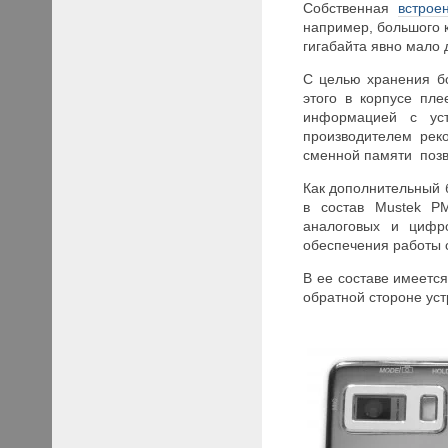
Собственная
встрое
например, большого к
гигабайта явно мало
С целью хранения б
этого в корпусе пл
информацией с уст
производителем рек
сменной памяти позв
Как дополнительный 
в состав Mustek P
аналоговых и цифро
обеспечения работы
В ее составе имеетс
обратной стороне уст