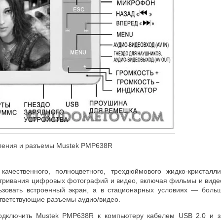
вления и разъемы Mustek PMP638R
качественного, полноцветного, трехдюймового жидко-кристалл
тривания цифровых фотографий и видео, включая фильмы и виде
ьзовать встроенный экран, а в стационарных условиях — боль
ответствующие разъемы аудио/видео.
одключить Mustek PMP638R к компьютеру кабелем USB 2.0 и за