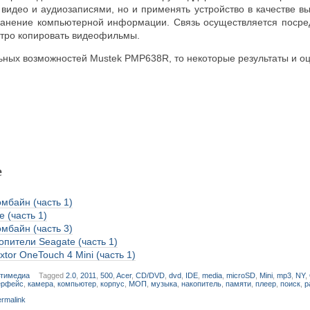
 видео и аудиозаписями, но и применять устройство в качестве 
ранение компьютерной информации. Связь осуществляется посред
стро копировать видеофильмы.
льных возможностей Mustek PMP638R, то некоторые результаты и 
е
мбайн (часть 1)
 (часть 1)
мбайн (часть 3)
пители Seagate (часть 1)
tor OneTouch 4 Mini (часть 1)
тимедиа
Tagged
2.0
,
2011
,
500
,
Acer
,
CD/DVD
,
dvd
,
IDE
,
media
,
microSD
,
Mini
,
mp3
,
NY
,
ерфейс
,
камера
,
компьютер
,
корпус
,
МОП
,
музыка
,
накопитель
,
памяти
,
плеер
,
поиск
,
р
rmalink