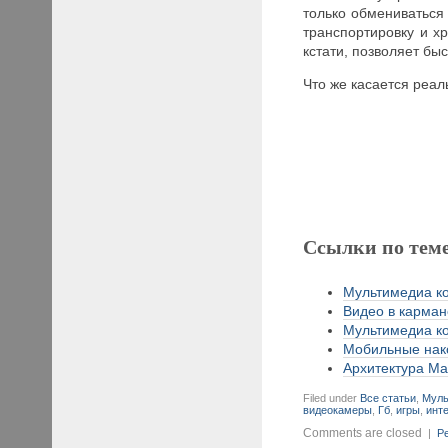
только обмениваться
транспортировку и х
кстати, позволяет бы
Что же касается реа
Ссылки по тем
Мультимедиа ко
Видео в кармане
Мультимедиа ко
Мобильные нако
Архитектура Max
Filed under
Все статьи
,
Муль
видеокамеры
,
Гб
,
игры
,
инт
Comments are closed
|
Pe