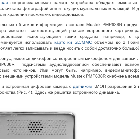
нная
энергонезависимая память устройства обладает емкостью 
оличества фотографий и/или текущих музыкальных коллекций. И д
 для хранения нескольких видеофильмов.
ольших объемов информации в составе Mustek PMP638R предусм
еера имеется соответствующий разъем встроенного карт-ридер
ройствами, использующими такие средства, например, с ц
омендуется использовать
карточки SD/MMC
объемом до 2 Гбайт.
оляет легко записывать и везде носить с собой достаточно больш
бонус, имеется диктофон со встроенным микрофоном для записи л
MP638R подсистемы аудио/видеозаписи обеспечивают возмо
вых источников. Ими могут быть, например, видеомагнитоф
 с внешними устройствами модель Mustek PMP638R снабжена все
я и встроенная цифровая камера с
датчиком
КМОП разрешения 2 м
ройства (Рис. 4). Здесь же решетка встроенного динамика.