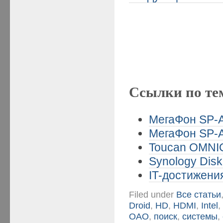
Ссылки по те
МегаФон SP-A2
МегаФон SP-A2
Toucan OMNIC
Synology Disk
IT-достижени
Filed under
Все статьи
Droid
,
HD
,
HDMI
,
Intel
ОАО
,
поиск
,
системы
,