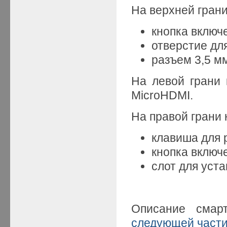
На верхней гран
кнопка включ
отверстие дл
разъем 3,5 м
На левой грани 
MicroHDMI.
На правой грани
клавиша для 
кнопка включ
слот для уст
Описание сма
следующей част