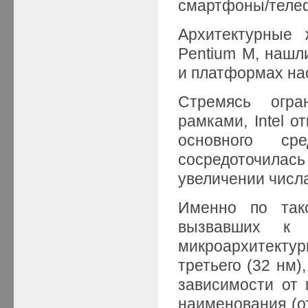
смартфоны/теле
Архитектурные 
Pentium M, нашл
и платформах на
Стремясь огра
рамками, Intel о
основного ср
сосредоточилась
увеличении числа
Именно по так
вызвавших к 
микроархитектуры 
третьего (32 нм)
зависимости от
наименования (от