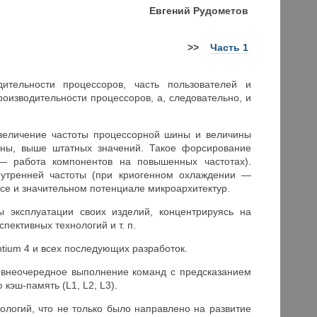
Евгений Рудометов
>>
Часть 1
ительности процессоров, часть пользователей и
оизводительности процессоров, а, следовательно, и
величение частоты процессорной шины и величины
ины, выше штатных значений. Такое форсирование
 — работа компонентов на повышенных частотах).
нутренней частоты (при криогенном охлаждении —
асе и значительном потенциале микроархитектур.
ы эксплуатации своих изделий, концентрируясь на
ективных технологий и т. п.
Pentium 4 и всех последующих разработок.
и внеочередное выполнение команд с предсказанием
кэш-память (L1, L2, L3).
ологий, что не только было направлено на развитие