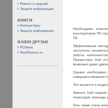
Ремонт и upgrade
Защита информации
КНИГИ
Компьютеры
Необходимо отметит
Защита информации
конструкторов ПК ст
ПК.
НАШИ ДРУЗЬЯ
Эффективным методо
PCNews
частотного множите
MacRumors.ru
работы компонентов
Процессоры Intel у
возможно даже удвоен
Однако необходимо 
совершенствовании по
Это касается и моделе
Именно Intel первой
переходов, команды д
Она также стала ини