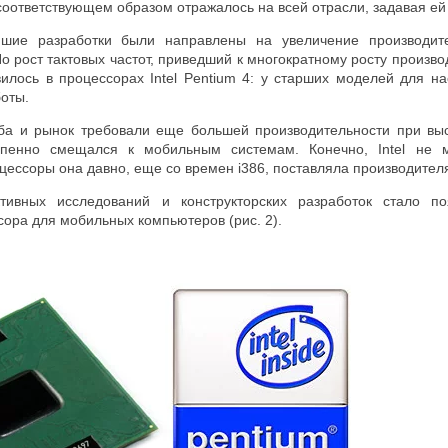
 соответствующем образом отражалось на всей отрасли, задавая ей
шие разработки были направлены на увеличение производит
о рост тактовых частот, приведший к многократному росту произво
илось в процессорах Intel Pentium 4: у старших моделей для 
оты.
ба и рынок требовали еще большей производительности при выс
епенно смещался к мобильным системам. Конечно, Intel не м
ессоры она давно, еще со времен i386, поставляла производител
ктивных исследований и конструкторских разработок стало п
ора для мобильных компьютеров (рис. 2).