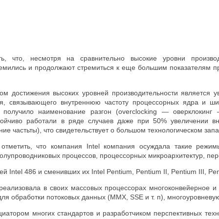
ь, что, несмотря на сравнительно высокие уровни производ
ремились и продолжают стремиться к еще большим показателям пр
м достижения высоких уровней производительности является у
ля, связывающего внутреннюю частоту процессорных ядра и ш
 получило наименование разгон (overclocking — оверклокинг
стойчиво работали в ряде случаев даже при 50% увеличении в
ие частьты), что свидетельствует о большом технологическом зап
отметить, что компания Intel компания осуждала такие режим
лупроводниковых процессов, процессорных микроархитектур, персп
й Intel 486 и сменивших их Intel Pentium, Pentium II, Pentium III, 
 реализовала в своих массовых процессорах многоконвейерное 
ля обработки потоковых данных (MMX, SSE и т. п), многоуровневую 
циатором многих стандартов и разработчиком перспективных техн