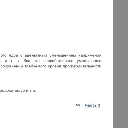
ьного ядра с адекватным уменьшением напряжения
ен и т. п. Все это способствовало уменьшению
 сохранении требуемого уровня производительности
архитектур и т. п.
>>
Часть 3