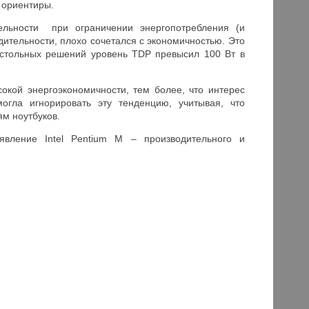
 ориентиры.
ельности при ограничении энергопотребления (и
дительности, плохо сочетался с экономичностью. Это
настольных решений уровень TDP превысил 100 Вт в
окой энергоэкономичности, тем более, что интерес
огла игнорировать эту тенденцию, учитывая, что
ям ноутбуков.
оявление Intel Pentium M – производительного и