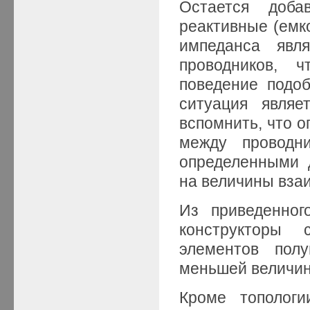
Остается доба
реактивные (емк
импеданса явл
проводников, 
поведение подо
ситуация являе
вспомнить, что о
между проводн
определенными 
на величины вза
Из приведенног
конструкторы 
элементов пол
меньшей величин
Кроме топологи