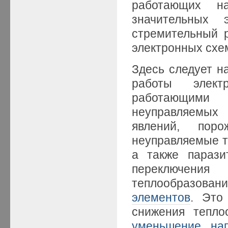
работающих н
значительных э
стремительный 
электронных схе
Здесь следует н
работы элект
работающими
неуправляемых 
явлений, поро
неуправляемые то
а также парази
переключения 
теплообразова
элементов
. Это
снижения тепло
уменьшение на