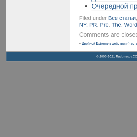
Очередной про
Filed under
Все статьи
NY
,
PR
,
Pre
,
The
,
Word
Comments are clos
«
Двойной Extreme в действии (часть
© 2000-2021 Rudometov.COM 