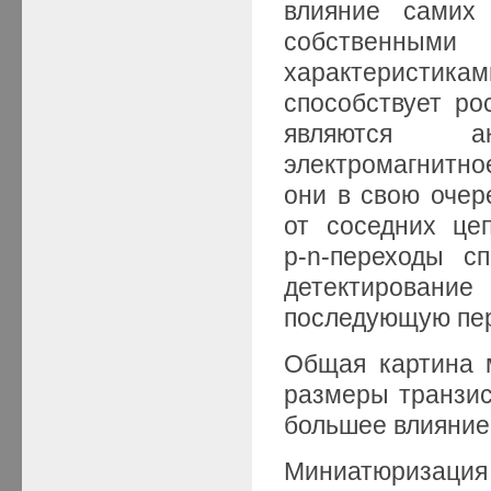
влияние самих 
собственны
характеристика
способствует ро
являются а
электромагнитн
они в свою очер
от соседних це
p‑n‑переходы с
детектирован
последующую пер
Общая картина м
размеры транзист
большее влияние
Миниатюризац