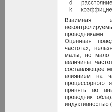
d — расстояние
k — коэффициен
Взаимная е
неконтролируемы
проводниками 
Оценивая пове
частотах, нель
малы, но мало 
величины частот
составляющее мн
влиянием на ча
процессорного 
принять во вн
проводник обла
индуктивностью (р