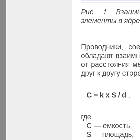
Рис. 1. Взаим
элементы в ядр
Проводники, со
обладают взаимно
от расстояния 
друг к другу сто
C = k x S / d
,
где
С — емкость,
S — площадь,