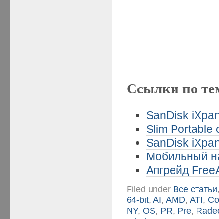
Ссылки по те
SanDisk iXpan
Slim Portable 
SanDisk iXpan
Мобильный на
Апгрейд FreeA
Filed under
Все статьи
64-bit
,
AI
,
AMD
,
ATI
,
Co
NY
,
OS
,
PR
,
Pre
,
Rade