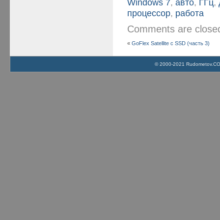
Windows 7
,
авто
,
ГГц
,
процессор
,
работа
Comments are clos
«
GoFlex Satellite с SSD (часть 3)
© 2000-2021 Rudometov.COM 