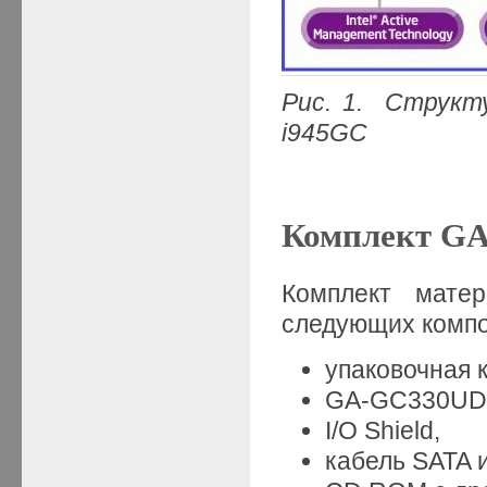
Рис. 1.
Структ
i
945
GC
Комплект G
Комплект мате
следующих компо
упаковочная 
GA-GC330UD
I/O Shield,
кабель SATA и