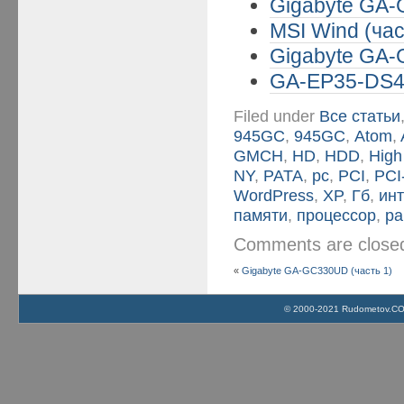
Gigabyte GA-
MSI Wind (час
Gigabyte GA-
GA-EP35-DS4 
Filed under
Все статьи
945GC
,
945GС
,
Atom
,
GMCH
,
HD
,
HDD
,
High
NY
,
PATA
,
pc
,
PCI
,
PCI
WordPress
,
XP
,
Гб
,
ин
памяти
,
процессор
,
ра
Comments are clos
«
Gigabyte GA-GC330UD (часть 1)
© 2000-2021 Rudometov.COM 