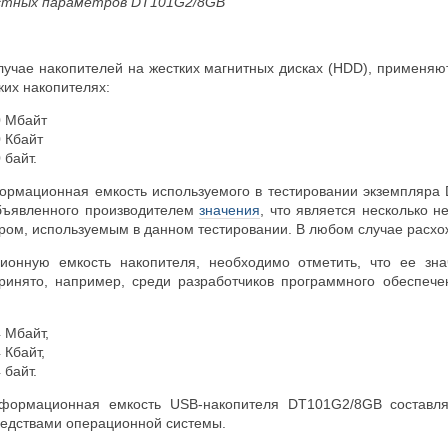
остных параметров
DT101G2/8GB
 случае накопителей на жестких магнитных дисках (HDD), примен
аких накопителях:
0 Мбайт
0 Кбайт
 байт.
ормационная емкость используемого в тестировании экземпляра D
бъявленного производителем
значения
, что является несколько 
ром, используемым в данном тестировании. В любом случае расхо
онную емкость накопителя, необходимо отметить, что ее зна
принято, например, среди разработчиков программного обеспеч
:
4 Мбайт,
 Кбайт,
 байт.
формационная емкость USB-накопителя DT101G2/8GB составляе
едствами операционной системы.