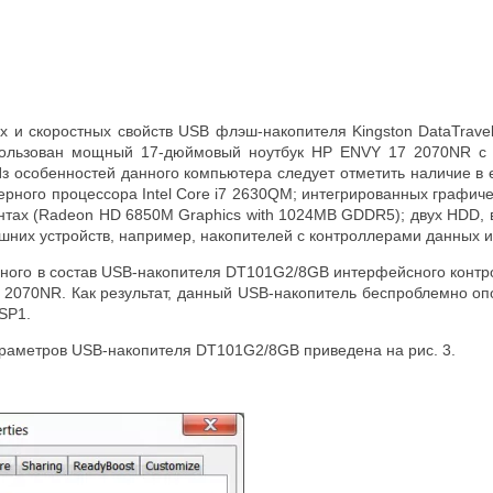
х и скоростных свойств USB флэш-накопителя Kingston DataTrave
ользован мощный 17-дюймовый ноутбук HP ENVY 17 2070NR с о
 Из особенностей данного компьютера следует отметить наличие в
ного процессора Intel Core i7 2630QM; интегрированных графиче
нтах (Radeon HD 6850M Graphics with 1024MB GDDR5); двух HDD, в
шних устройств, например, накопителей с контроллерами данных 
нного в состав USB-накопителя DT101G2/8GB интерфейсного контро
 2070NR. Как результат, данный USB-накопитель беспроблемно оп
 SP1.
раметров USB-накопителя DT101G2/8GB приведена на рис. 3.