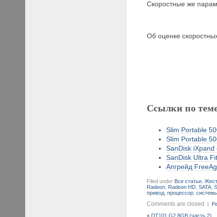
Скоростные же парам
Об оценке скоростны
Ссылки по тем
Slim Portable 5
Slim Portable 5
SanDisk iXpand 
SanDisk Ultra F
Апгрейд FreeAge
Filed under
Все статьи
,
Жест
Radeon
,
Radeon HD
,
SATA
,
S
привод
,
процессор
,
систем
Comments are closed
|
Pe
«
DT101 G2 8GB (часть 2)