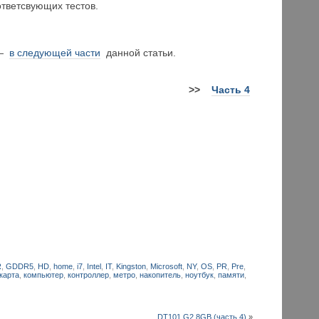
тветсвующих тестов.
 —
в следующей части
данной статьи.
>>
Часть 4
R
,
GDDR5
,
HD
,
home
,
i7
,
Intel
,
IT
,
Kingston
,
Microsoft
,
NY
,
OS
,
PR
,
Pre
,
карта
,
компьютер
,
контроллер
,
метро
,
накопитель
,
ноутбук
,
памяти
,
DT101 G2 8GB (часть 4)
»