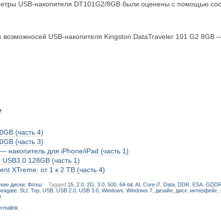
етры USB-накопителя DT101G2/8GB были оценены с помощью соо
х возможносей USB-накопителя Kingston DataTraveler 101 G2 8GB
е
00GB (часть 4)
00GB (часть 3)
— накопитель для iPhone/iPad (часть 1)
it USB3.0 128GB (часть 1)
nt XTreme: от 1 к 2 TB (часть 4)
кие диски
,
Флэш
Tagged
15
,
2.0
,
2G
,
3.0
,
500
,
64-bit
,
AI
,
Core i7
,
Data
,
DDR
,
ESA
,
GDD
eagate
,
SLI
,
Top
,
USB
,
USB 2.0
,
USB 3.0
,
Windows
,
Windows 7
,
дизайн
,
диск
,
интерфейс
,
ы
rmalink