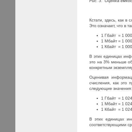
Рис. 3. Оценка емк
Кстати, здесь, как в
Это означает, что в т
1 Гбайт = 1 00
1 Мбайт = 1 00
1 Кбайт = 1 000
В этих единицах инф
это на 3% меньше о
конкретным экземпля
Оценивая информаци
счисления, как это 
следующие значения
1 Гбайт = 1 02
1 Мбайт = 1 024
1 Кбайт = 1 024
В этих единицах ин
соответствующими ср