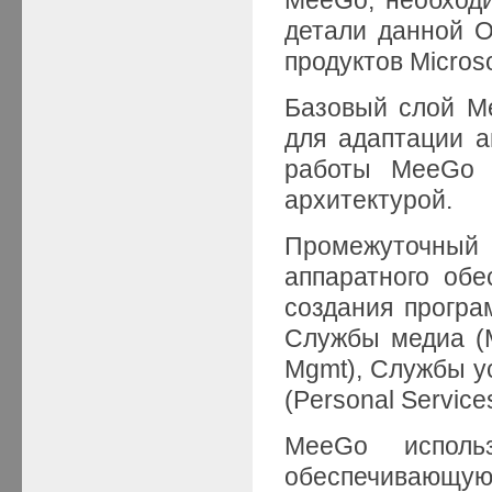
детали данной О
продуктов Micro
Базовый слой M
для адаптации а
работы MeeGo н
архитектурой.
Промежуточны
аппаратного обе
создания програ
Службы медиа (M
Mgmt), Службы ус
(Personal Services
MeeGo использ
обеспечивающую