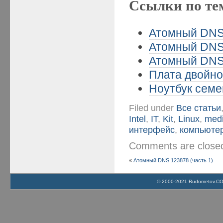
Ссылки по те
Атомный DNS 
Атомный DNS 
Атомный DNS 
Плата двойног
Ноутбук семе
Filed under
Все статьи
Intel
,
IT
,
Kit
,
Linux
,
med
интерфейс
,
компьюте
Comments are clos
«
Атомный DNS 123878 (часть 1)
© 2000-2021 Rudometov.COM 