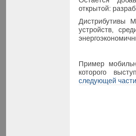
открытой: разраб
Дистрибутивы M
устройств, сре
энергоэкономичны
Пример мобильн
которого выс
следующей част