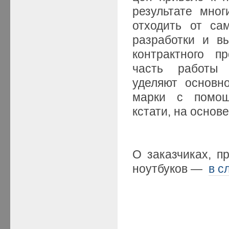
результате мно
отходить от са
разработки и в
контрактного п
часть работы
уделяют основн
марки с помощ
кстати, на основ
О заказчиках, п
ноутбуков —
в с