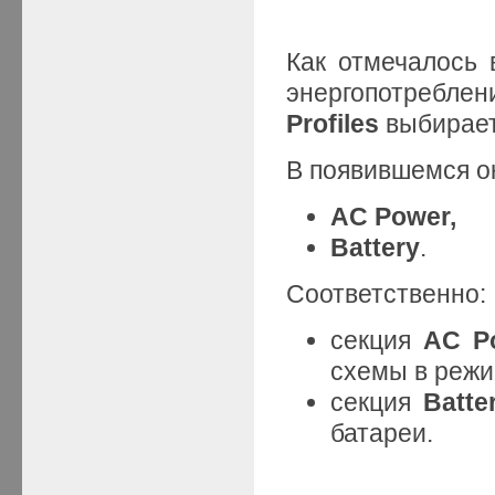
Как отмечалось 
энергопотребл
Profiles
выбирает
В появившемся ок
AC Power,
Battery
.
Соответственно:
секция
AC P
схемы в режи
секция
Batte
батареи.