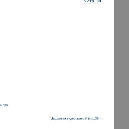
К стр. 39
амера
“Цифровая видеокамера” (стр.39)
»