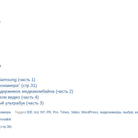
е
е
Samsung (часть 1)
окамера” (стр.31)
держимое медиакомбайна (часть 2)
ли видео (часть 4)
й ультрабук (часть 3)
камера
Tagged
IDE
,
lcd
,
NY
,
PR
,
Pre
,
Times
,
Video
,
WordPress
,
видеокамеры
,
выбор
,
к
rmalink
стр.36)