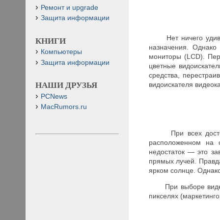
Ремонт и upgrade
Защита информации
Нет ничего удивите
КНИГИ
назначения. Однако
Компьютеры
мониторы (LCD). Пер
Защита информации
цветные видоискател
средства, перестраи
видоискателя видеок
НАШИ ДРУЗЬЯ
PCNews
MacRumors.ru
При всех достоинс
расположенном на 
недостаток — это за
прямых лучей. Правд
ярком солнце. Однак
При выборе видеока
пикселях (маркетинго