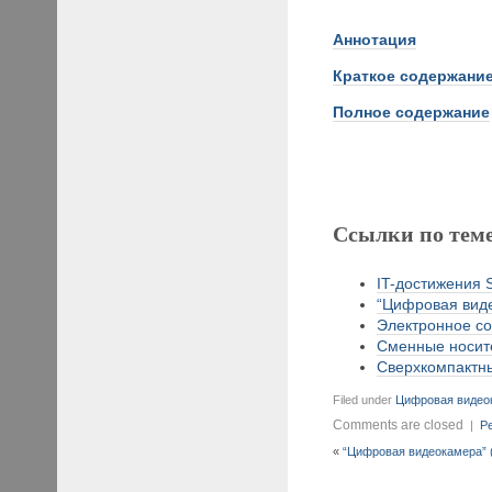
Аннотация
Краткое содержани
Полное содержание
Ссылки по тем
IT-достижения 
“Цифровая виде
Электронное со
Сменные носите
Сверхкомпактны
Filed under
Цифровая видео
Comments are closed
|
Pe
«
“Цифровая видеокамера” (