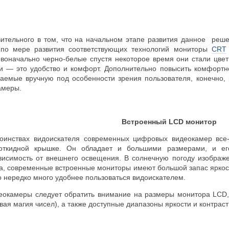
льного в том, что на начальном этапе развития данное решен
 по мере развития соответствующих технологий мониторы
CRT
воначально черно-белые спустя некоторое время они стали цвет
и — это удобство и комфорт. Дополнительно повысить комфортн
ваемые вручную под особенности зрения пользователя, конечно, к
амеры.
Встроенный LCD монитор
твах видоискателя современных цифровых видеокамер все-та
откидной крышке. Он обладает и большими размерами, и его
висимость от внешнего освещения. В солнечную погоду изображе
а, современные встроенные мониторы имеют большой запас яркост
о нередко много удобнее пользоваться видоискателем.
меры следует обратить внимание на размеры монитора LCD, ег
вая магия чисел), а также доступные диапазоны яркости и контрас