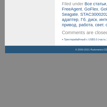
Filed under
Все статьи
FreeAgent
,
GoFlex
,
Go
Seagate
,
STAC300020
адаптер
,
Гб
,
диск
,
инт
привод
,
работа
,
свет
,
Comments are clos
«
Трехтерабайтный с USB3.0 (часть 
© 2000-2021 Rudometov.COM 