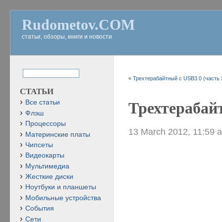
Rudometov.COM
статьи, обзоры, книги и новости
«
Трехтерабайтный с USB3.0 (часть 
СТАТЬИ
Все статьи
Трехтерабайт
Флэш
Процессоры
13 March 2012, 11:59 
Материнские платы
Чипсеты
Видеокарты
Мультимедиа
Жесткие диски
Ноутбуки и планшеты
Мобильные устройства
События
Сети