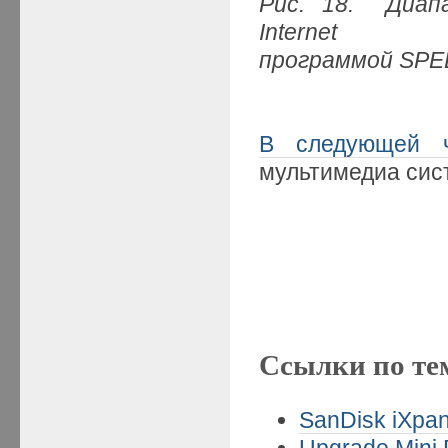
Рис. 18. Диап
Internet
программой SP
В следующей ч
мультимедиа сис
Ссылки по те
SanDisk iXpan
Upgrade Mini 