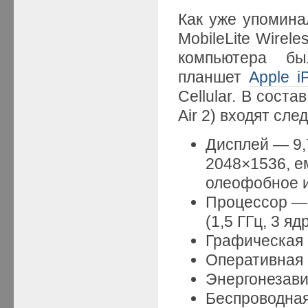
Как уже упомина
MobileLite Wirel
компьютера бы
планшет
Apple i
Cellular. В сост
Air 2) входят сл
Дисплей — 9,
2048×1536, е
олеофобное и
Процессор — 
(1,5 ГГц, 3 я
Графическая
Оперативная 
Энергонезави
Беспроводная 