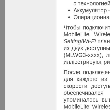
с технологией 
Аккумулятор 
Операционная
Чтобы подключить
MobileLite Wir
Setting/Wi-Fi
план
из двух доступн
(MLWG3-xxxx), 
иллюстрируют рис
После подключени
для каждого из
скорости доступ
обеспечивалс
упоминалось вы
MobileLite Wirel