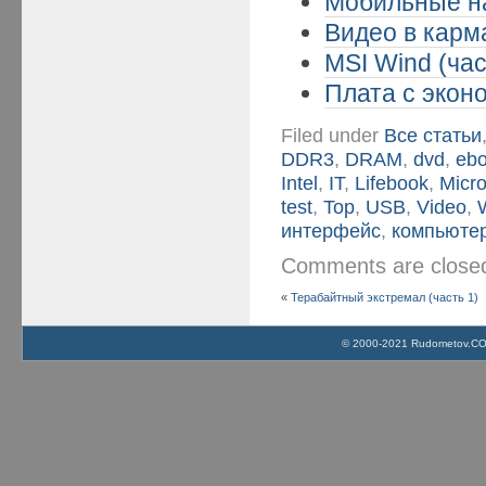
Мобильные на
Видео в карма
MSI Wind (час
Плата с эконо
Filed under
Все статьи
DDR3
,
DRAM
,
dvd
,
eb
Intel
,
IT
,
Lifebook
,
Micro
test
,
Top
,
USB
,
Video
,
интерфейс
,
компьюте
Comments are clos
«
Терабайтный экстремал (часть 1)
© 2000-2021 Rudometov.COM 