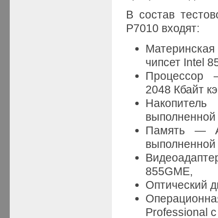
В состав тестов
P7010 входят:
Материнская
чипсет Intel 
Процессор 
2048 Кбайт к
Накопител
выполненной 
Память — A
выполненной 
Видеоадапте
855GME,
Оптический 
Операционн
Professional c