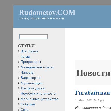
Rudometov.COM
статьи, обзоры, книги и новости
СТАТЬИ
Все статьи
Флэш
Процессоры
Материнские платы
Новости
Чипсеты
Видеокарты
Мультимедиа
Жесткие диски
Гигабайтна
Ноутбуки и планшеты
Мобильные устройства
11 March 2011, 5:12 pm
События
На основании видеоч
Сети