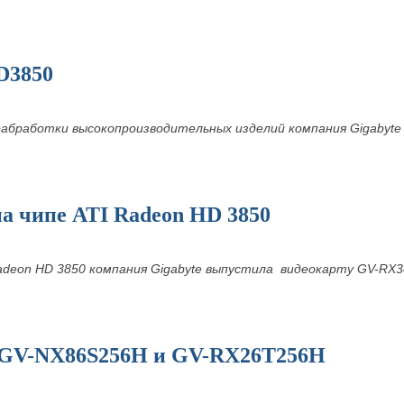
D3850
рабработки высокопроизводительных изделий компания Gigabyt
а чипе ATI Radeon HD 3850
Radeon HD 3850 компания Gigabyte выпустила видеокарту GV-RX
 GV-NX86S256H и GV-RX26T256H