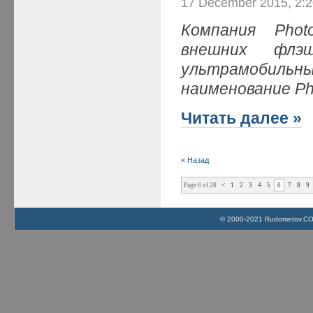
17 December 2015, 2:
Компания Phot
внешних флэш
ультрамобильн
наименование Pho
Читать далее »
« Назад
Page 6 of 28
<
1
2
3
4
5
6
7
8
9
© 2000-2021 Rudometov.COM 