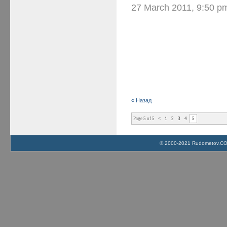
27 March 2011, 9:50 p
« Назад
Page 5 of 5
<
1
2
3
4
5
© 2000-2021 Rudometov.COM 