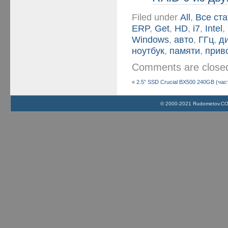
Filed under
All
,
Все ста
ERP
,
Get
,
HD
,
i7
,
Intel
,
Windows
,
авто
,
ГГц
,
д
ноутбук
,
памяти
,
прив
Comments are clos
«
2.5” SSD Crucial BX500 240GB (час
© 2000-2021 Rudometov.COM 