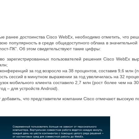
е ранее достоинства Cisco WebEx, необходимо отметить, что ре
вою популярность в среде общедоступного облака в значительно
 пост-ПК”. Об этом свидетельствуют такие цифры:
тво зарегистрированных пользователей решения Cisco WebEx выро
млн;
конференций за год возросло на 38 процентов, составив 9,6 млн (п
сть сессий в минутном выражении за год увеличилась на 32 процент
рузок мобильного клиента составило 2,7 млн (рост более чем на 30
год – для устройств Android).
 добавить, что представители компании Cisco отмечают высокую п