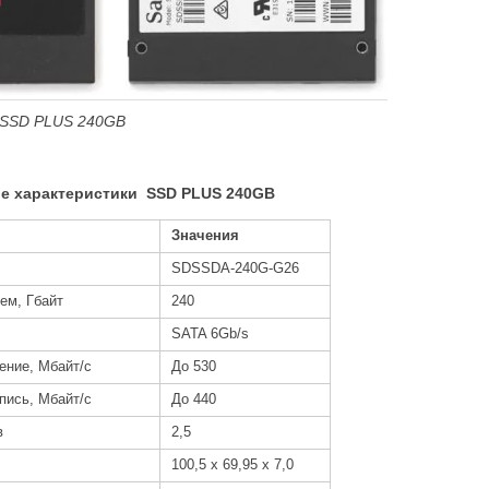
д SSD PLUS 240GB
ые характеристики
SSD
PLUS 240
GB
Значения
SDSSDA-240G-G26
ем, Гбайт
240
SATA 6Gb/s
ение, Мбайт/с
До 530
пись, Мбайт/с
До 440
в
2,5
100,5 x 69,95 x 7,0