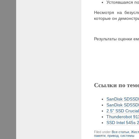
Устоявшаяся по
Несмотря на безусл
которые он демонстр
Результаты оценки е
Ссылки по тем
SanDisk SDSSDH
SanDisk SDSSDH
2.5” SSD Crucia
Thunderobot 911
SSD Intel 545s 
Filed under
Все статьи
,
Жест
памяти
,
привод
,
системы