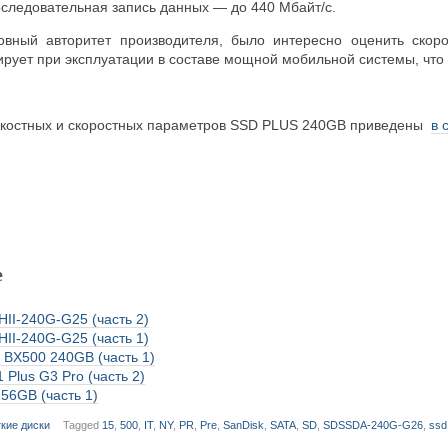
следовательная запись данных — до 440 Мбайт/с.
овный авторитет производителя, было интересно оценить ско
ирует при эксплуатации в составе мощной мобильной системы, что
мкостных и скоростных параметров SSD PLUS 240GB приведены
в 
е
II-240G-G25 (часть 2)
II-240G-G25 (часть 1)
l BX500 240GB (часть 1)
 Plus G3 Pro (часть 2)
256GB (часть 1)
кие диски
Tagged
15
,
500
,
IT
,
NY
,
PR
,
Pre
,
SanDisk
,
SATA
,
SD
,
SDSSDA-240G-G26
,
ssd