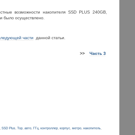
ростные возможности накопителя SSD PLUS 240GB,
 и было осуществлено.
следующей части
данной статьи.
>>
Часть 3
,
SSD Plus
,
Top
,
авто
,
ГГц
,
контроллер
,
корпус
,
метро
,
накопитель
,