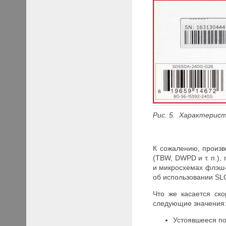
Рис. 5. Характерис
К сожалению, произв
(TBW, DWPD и т. п.),
и микросхемах флэш-
об использовании SLC
Что же касается ск
следующие значения
Устоявшееся по