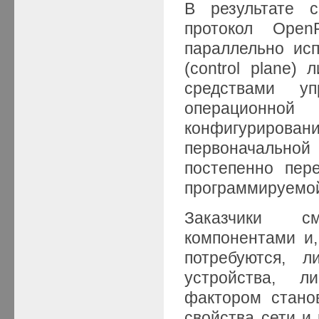
В результате с
протокол Open
параллельно ис
(control plane)
средствами у
операционной
конфигуриро
первоначальной
постепенно пер
программируемой
Заказчики см
компонентами и,
потребуются, л
устройства, 
фактором стано
свойства сети и