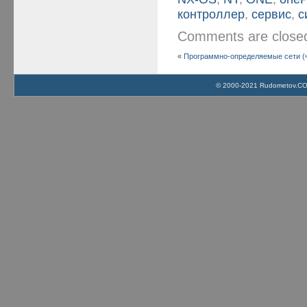
контроллер
,
сервис
,
с
Comments are clos
«
Программно-определяемые сети (ч
© 2000-2021 Rudometov.COM 