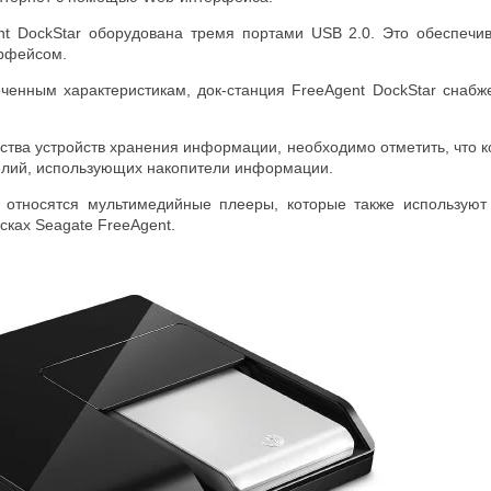
nt DockStar оборудована тремя портами USB 2.0. Это обеспечи
ерфейсом.
ченным характеристикам, док-станция FreeAgent DockStar снаб
ства устройств хранения информации, необходимо отметить, что к
лий, использующих накопители информации.
м относятся мультимедийные плееры, которые также использую
сках Seagate FreeAgent.