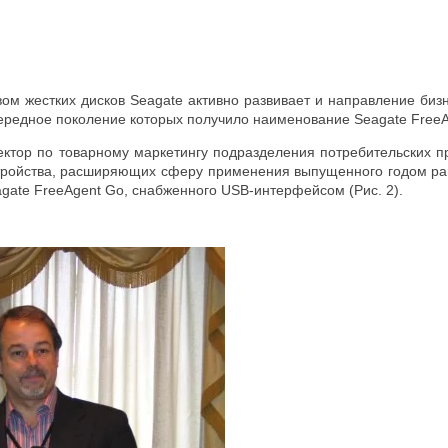
вом жестких дисков Seagate активно развивает и направление биз
чередное поколение которых получило наименование Seagate FreeA
ктор по товарному маркетингу подразделения потребительских пр
тройства, расширяющих сферу применения выпущенного годом ра
gate FreeAgent Go, снабженного USB-интерфейсом (Рис. 2).