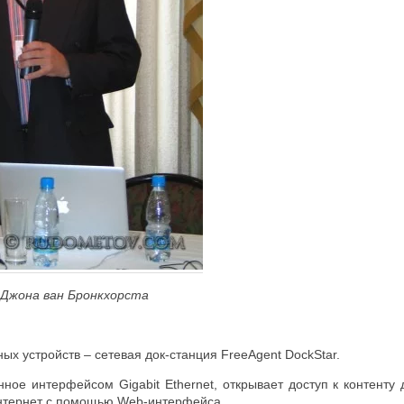
 Джона ван Бронкхорста
ых устройств – сетевая док-станция FreeAgent DockStar.
нное интерфейсом Gigabit Ethernet, открывает доступ к контент
 Интернет с помощью Web-интерфейса.