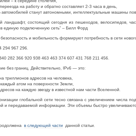
илей – к середине столетия,
переезда на работу и обратно составляет 2-3 часа в день,
% автомобилей станут автономными, интеллектуальные машины пов
й ландшафт, состоящий сегодня из пешеходов, велосипедов, ча
 в единую подключенную сеть” – Билл Форд
, безопасность и мобильность формируют потребность в сети нового
4 294 967 296.
 340 282 366 920 938 463 463 374 607 431 768 211 456.
ие без границ. Действительно, IPv6 — это:
на триллионов адресов на человека,
 каждый атом на поверхности Земли,
адресов на каждую звезду в известной нам части Вселенной.
низации глобальной сети тесно связана с увеличением числа под
й и передаваемой информации. Эти объемы быстро увеличиваются. 
 продолжена
в следующей части
данной статьи.