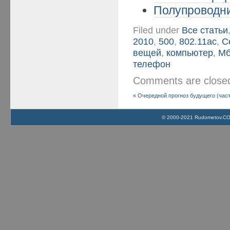
Полупроводни
Filed under
Все статьи
2010
,
500
,
802.11ac
,
C
вещей
,
компьютер
,
Мб
телефон
Comments are clos
«
Очередной прогноз будущего (част
© 2000-2021 Rudometov.COM 