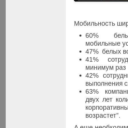
Мобильность шир
60% белых
мобильные ус
47% белых в
41% сотрудн
минимум раз 
42% сотрудн
выполнения с
63% компани
двух лет кол
корпоративн
возрастет”.
А еще необходим