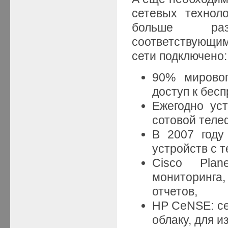
сетевых технол
больше раз
соответствующим
сети подключено:
90% мировог
доступ к бес
Ежегодно ус
сотовой теле
В 2007 году
устройств с т
Cisco Plan
мониторинга
отчетов,
HP CeNSE: се
облаку, для 