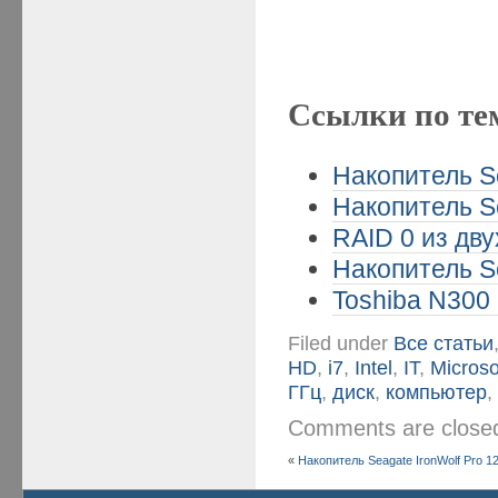
Ссылки по те
Накопитель Se
Накопитель Se
RAID 0 из дв
Накопитель Se
Toshiba N300 
Filed under
Все статьи
HD
,
i7
,
Intel
,
IT
,
Microso
ГГц
,
диск
,
компьютер
Comments are clos
«
Накопитель Seagate IronWolf Pro 1