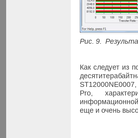
Рис. 9. Результ
Как следует из п
десятитераба
ST12000NE0007,
Pro, характе
информационной
еще и очень выс