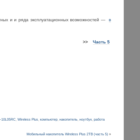
остных и и ряда эксплуатационных возможностей —
в
>
>
Часть 5
-10L05RC
,
Wireless Plus
,
компьютер
,
накопитель
,
ноутбук
,
работа
Мобильный накопитель Wireless Plus 2ТB (часть 5)
»