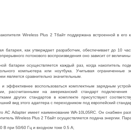
акопителя Wireless Plus 2 Тбайт поддержана встроенной в его 
я батарея, как утверждает разработчик, обеспечивает до 10 часо
епрерывного потокового воспроизведения оно зависит от величины
ной батареи осуществляется каждый раз, когда накопитель под
тольного компьютера или ноутбука. Учитывая ограниченные э
реи является сравнительно значительным.
е и эффективнее воспользоваться комплектным зарядным устро
ами, рассчитанными на американский стандарт подключения
етками других стандартов в комплекте присутствуют соответс
ешний вид этого адаптера с переходником под европейский стандарт
что AC Adapter имеет наименование WA-10L05RC. Он снабжен ра
опитель Wireless Plus 2 Тбайт осуществляется подача энергии. Па
 В при 50/60 Гц и входном токе 0.5 А;