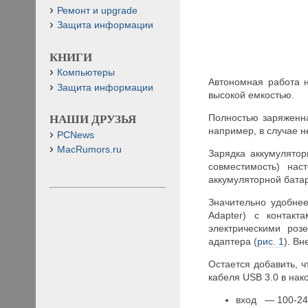
Ремонт и upgrade
Защита информации
КНИГИ
Компьютеры
Автономная работа н
Защита информации
высокой емкостью.
Полностью заряженна
НАШИ ДРУЗЬЯ
например, в случае н
PCNews
MacRumors.ru
Зарядка аккумулятор
совместимость) нас
аккумуляторной бата
Значительно удобне
Adapter) с контакт
электрическими роз
адаптера (
рис. 1
). Вн
Остается добавить, 
кабеля USB 3.0 в нак
вход — 100-240