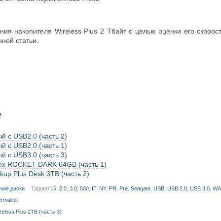
ания накопителя Wireless Plus 2 Тбайт с целью оценки его скор
ной статьи.
е
й с USB2.0 (часть 2)
й с USB2.0 (часть 1)
й с USB3.0 (часть 3)
ex ROCKET DARK 64GB (часть 1)
up Plus Desk 3TB (часть 2)
кие диски
Tagged
15
,
2.0
,
3.0
,
500
,
IT
,
NY
,
PR
,
Pre
,
Seagate
,
USB
,
USB 2.0
,
USB 3.0
,
WA
rmalink
eless Plus 2ТB (часть 3)