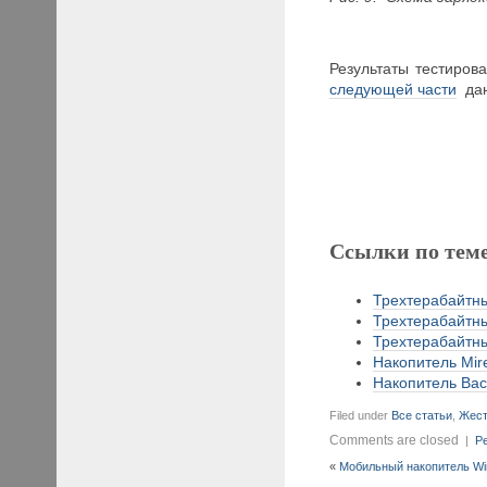
Результаты тестиров
следующей части
дан
Ссылки по тем
Трехтерабайтны
Трехтерабайтны
Трехтерабайтны
Накопитель Mir
Накопитель Back
Filed under
Все статьи
,
Жест
Comments are closed
|
Pe
«
Мобильный накопитель Wir