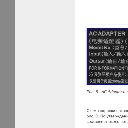
Рис.
8.
AC
Adapter и
Схема зарядки накоп
рис. 9. По утвержден
составляет около чет