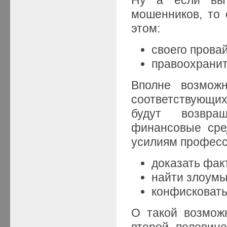
мошенников, то 
этом:
своего прова
правоохранит
Вполне возможн
соответствующи
будут возвра
финансовые сре
усилиям професс
доказать фак
найти злоум
конфисковать
О такой возможн
второй половин