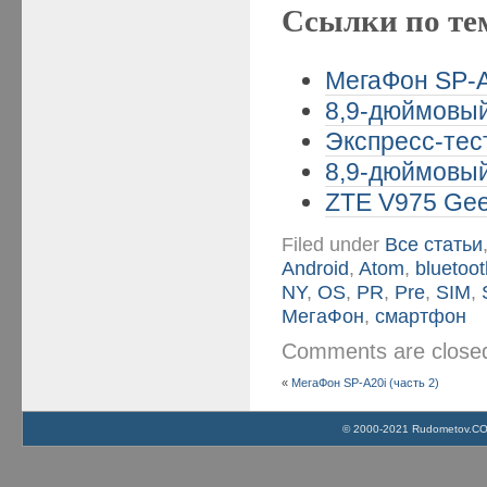
Ссылки по те
МегаФон SP-A2
8,9-дюймовый
Экспресс-тес
8,9-дюймовый
ZTE V975 Gee
Filed under
Все статьи
Android
,
Atom
,
bluetoot
NY
,
OS
,
PR
,
Pre
,
SIM
,
МегаФон
,
смартфон
Comments are clos
«
МегаФон SP-A20i (часть 2)
© 2000-2021 Rudometov.COM 