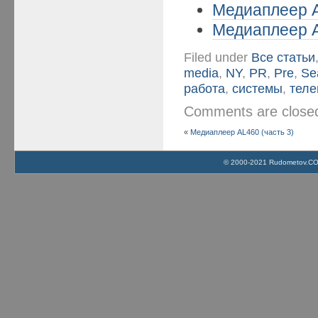
Медиаплеер A
Медиаплеер A
Filed under
Все статьи
media
,
NY
,
PR
,
Pre
,
Se
работа
,
системы
,
теле
Comments are clos
«
Медиаплеер AL460 (часть 3)
© 2000-2021 Rudometov.COM 