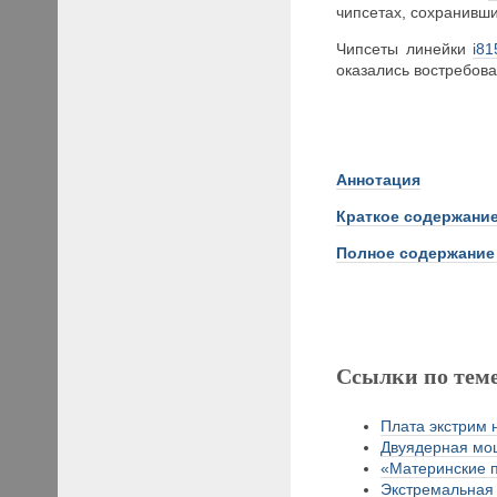
чипсетах, сохранивши
Чипсеты линейки
i81
оказались востребов
Аннотация
Краткое
содержание
Полное содержание
Ссылки по тем
Плата экстрим н
Двуядерная мощ
«Материнские пл
Экстремальная п