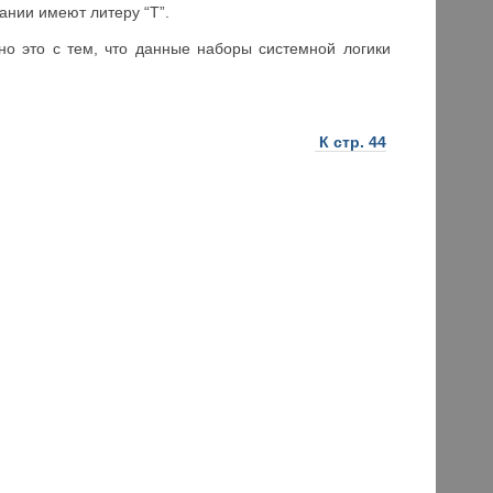
ании имеют литеру “T”.
ано это с тем, что данные наборы системной логики
К стр. 44