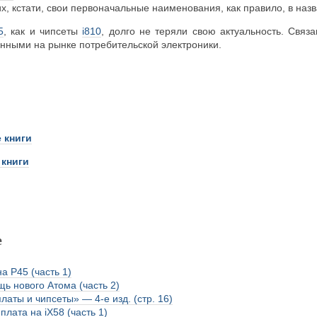
х, кстати, свои первоначальные наименования, как правило, в назв
5
, как и чипсеты
i810
, долго не теряли свою актуальность. Связ
анными на рынке потребительской электроники.
 книги
 книги
е
а P45 (часть 1)
ь нового Атома (часть 2)
аты и чипсеты» — 4-е изд. (стр. 16)
лата на iX58 (часть 1)