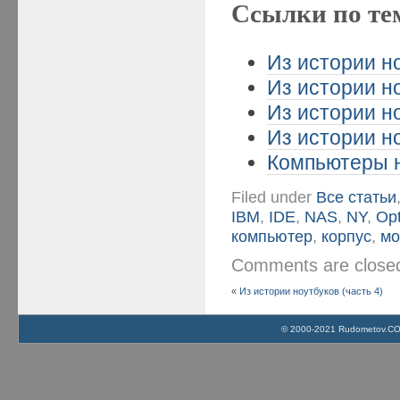
Ссылки по те
Из истории но
Из истории но
Из истории но
Из истории но
Компьютеры н
Filed under
Все статьи
IBM
,
IDE
,
NAS
,
NY
,
Opt
компьютер
,
корпус
,
мо
Comments are clos
«
Из истории ноутбуков (часть 4)
© 2000-2021 Rudometov.COM 