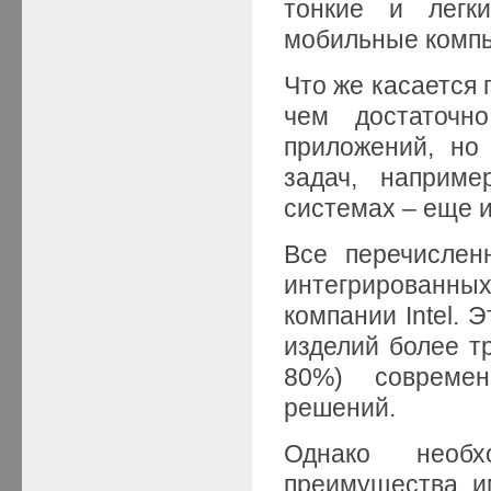
тонкие и легк
мобильные комп
Что же касается 
чем достаточн
приложений, но
задач, наприме
системах – еще и
Все перечислен
интегрированн
компании Intel. 
изделий более т
80%) современ
решений.
Однако необх
преимущества и