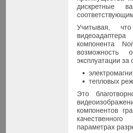
дискретные ва
соответствующи
Учитывая, что
видеоадаптер
компонента Nor
возможность 
эксплуатации за 
электромагни
тепловых режи
Это благотворн
видеоизображ
компонентов гр
качественног
параметрах разр