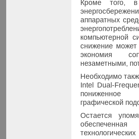
Кроме того, в
энергосбережения
аппаратных сред
энергопотреб
компьютерной си
снижение может 
экономия соп
незаметными, по
Необходимо такж
Intel Dual-Frequ
пониженное э
графической под
Остается упомя
обеспеченна
технологически